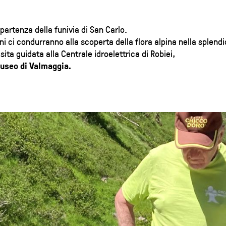
Logistica per gruppi
Informazioni turistiche
 partenza della funivia di San Carlo.
ni ci condurranno alla scoperta della flora alpina nella splendi
isita guidata alla Centrale idroelettrica di Robiei,
Museo di Valmaggia.